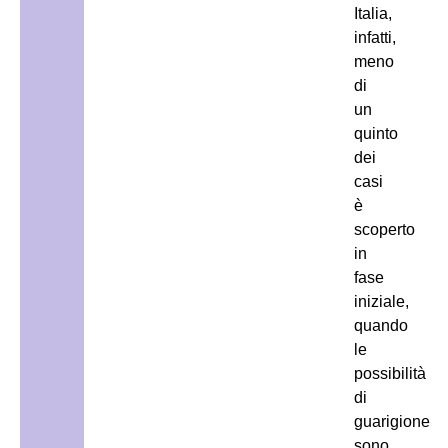
Italia,
infatti,
meno
di
un
quinto
dei
casi
è
scoperto
in
fase
iniziale,
quando
le
possibilità
di
guarigione
sono