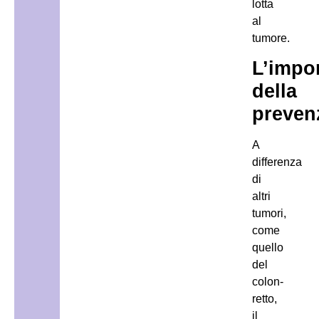
lotta
al
tumore.
L’impo
della
preven
A
differenza
di
altri
tumori,
come
quello
del
colon-
retto,
il