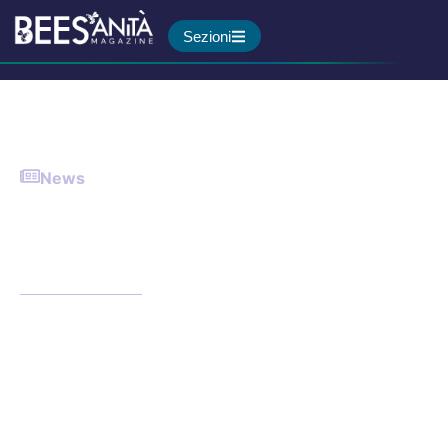
Sezioni
News
Tumore allo stomaco, terapie
sempre più efficaci. Ma la
diagnosi avviene tardi