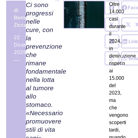
Ci sono
Oltre
Fac
di
14.000
progressi
Bernardino
casi
nelle
Ziccardi
durante
cure, con
il
22
la
Lin
2024,
Dicembre,
prevenzione
in
2025
che
diminuzione
Wha
rimane
rispetto
fondamentale
ai
15.000
nella lotta
del
al tumore
2023,
allo
ma
stomaco.
che
«Necessario
vengono
promuovere
scoperti
stili di vita
tardi,
sani»
quando