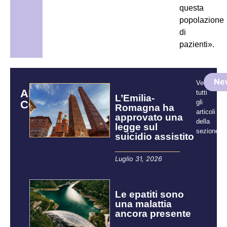
questa
popolazione
di
pazienti».
Ne
Vedi
ARTICOLI
tutti
L’Emilia-
CORRELATI
gli
Romagna ha
articoli
approvato una
della
legge sul
sezione:
suicidio assistito
Luglio 31, 2026
Le epatiti sono
una malattia
ancora presente