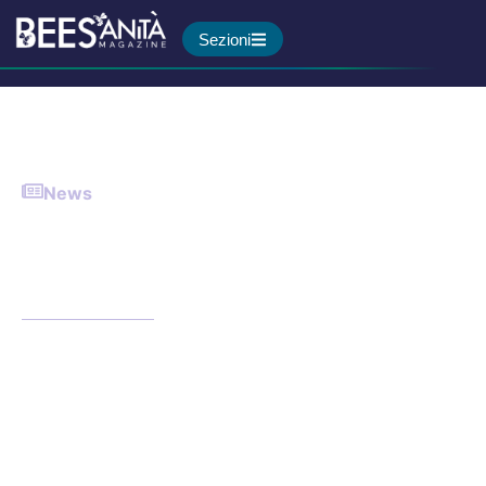
Sezioni
News
Tumori urologici in crescita:
87mila nuovi casi all’anno in
Italia