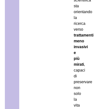
scientifica
sta
orientando
la
ricerca
verso
trattamenti
meno
invasivi
e
più
mirati
,
capaci
di
preservare
non
solo
la
vita