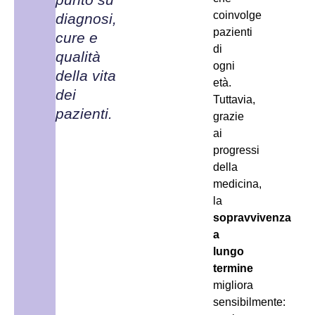
coinvolge
diagnosi,
pazienti
cure e
di
qualità
ogni
della vita
età.
dei
Tuttavia,
pazienti.
grazie
ai
progressi
della
medicina,
la
sopravvivenza
a
lungo
termine
migliora
sensibilmente: