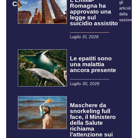
CORRELATI
gli
Romagna ha
articoli
approvato una
della
legge sul
sezione:
suicidio assistito
Luglio 31, 2026
Le epatiti sono
una malattia
ancora presente
Luglio 30, 2026
Maschere da
snorkeling full
face, il Ministero
della Salute
richiama
l’attenzione sui