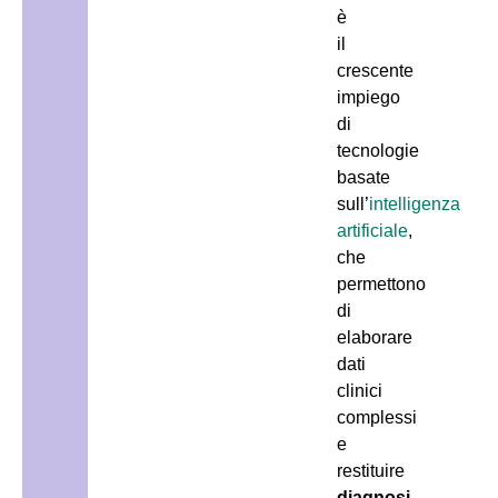
è
il
crescente
impiego
di
tecnologie
basate
sull’
intelligenza
artificiale
,
che
permettono
di
elaborare
dati
clinici
complessi
e
restituire
diagnosi