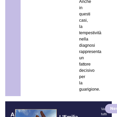
Anche
in
questi
casi,
la
tempestività
nella
diagnosi
rappresenta
un
fattore
decisivo
per
la
guarigione.
Ne
Vedi
ARTICOLI
tutti
L’Emilia-