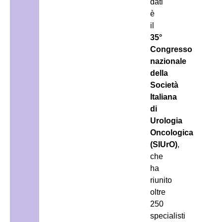
dati
è
il
35°
Congresso
nazionale
della
Società
Italiana
di
Urologia
Oncologica
(SIUrO)
,
che
ha
riunito
oltre
250
specialisti