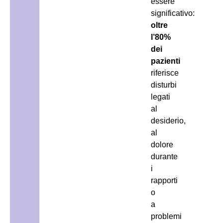
essere
significativo:
oltre
l’80%
dei
pazienti
riferisce
disturbi
legati
al
desiderio,
al
dolore
durante
i
rapporti
o
a
problemi