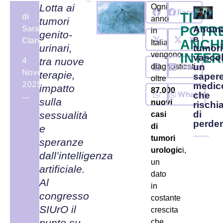
Lotta ai
Ogni
Facebook
TI
di
anno
tumori
POTR
Anoma
Sara
in
genito-
e
X
Claro
ANCH
Italia
urinari,
tumori
vengono
INTER
vascol
4
tra nuove
un
LinkedIn
diagnosticati
Novembre,
terapie,
saper
oltre
2025
medic
impatto
87.000
WhatsApp
che
sulla
nuovi
rischi
di
sessualità
casi
perder
di
e
tumori
speranze
urologic
i,
dall’intelligenza
un
artificiale.
dato
Al
in
congresso
costante
SIUrO il
crescita
punto su
che