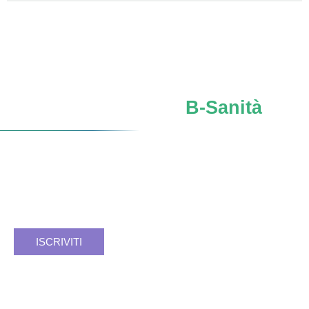
Iscriviti al network
B-Sanità
Verso un
futuro SSN
più forte, sicuro, consapevole.
Facciamo rete. Insieme si può.
Registrati e resta aggiornato.
ISCRIVITI