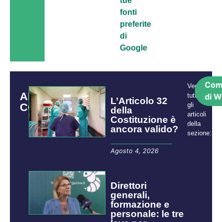
tue
fonti
preferite
di
Google
Com
Vedi
ARTICOLI
tutti
di W
L’Articolo 32
CORRELATI
gli
della
articoli
Costituzione è
della
ancora valido?
sezione:
Agosto 4, 2026
Direttori
generali,
formazione e
personale: le tre