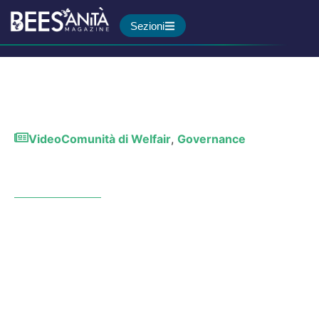
Sezioni
Video
Comunità di Welfair
,
Governance
Un ospedale progettato bene
cura meglio