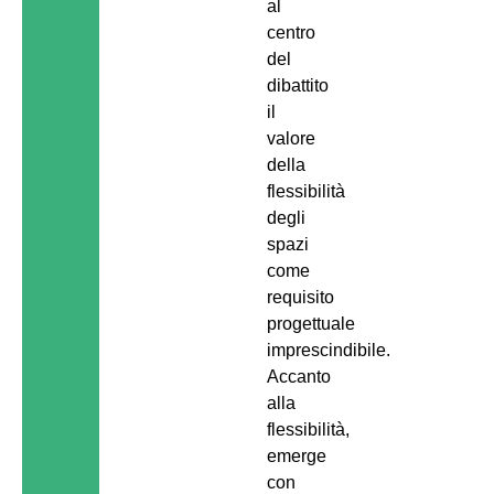
al
centro
del
dibattito
il
valore
della
flessibilità
degli
spazi
come
requisito
progettuale
imprescindibile.
Accanto
alla
flessibilità,
emerge
con