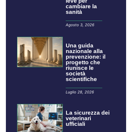
leve per
cambiare la
sanità
Agosto 3, 2026
​​​​Una guida
nazionale alla
prevenzione: il
progetto che
riunisce le
società
scientifiche
Luglio 28, 2026
La sicurezza dei
veterinari
ufficiali