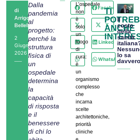
Dalla
L’ospedale
Facebook
TI
di
non
pandemia
POTRE
Arrigo
Il
è
al
X
costo
Bellelli
ANCHE
solo
progetto:
della
un
INTERE
sanità
2
perché la
LinkedIn
luogo
italiana
Giugno,
struttura
Nessun
di
2026
fisica di
lo sa
cura:
WhatsApp
davver
un
è
ospedale
un
organismo
determina
complesso
la
che
capacità
incarna
di risposta
scelte
e il
architettoniche,
benessere
priorità
di chi lo
cliniche
abita
e