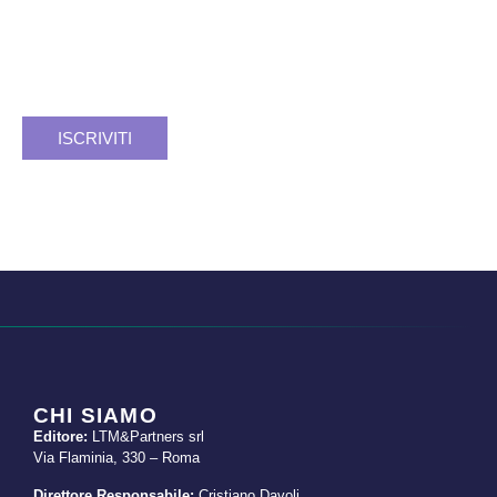
Facciamo rete. Insieme si può.
Registrati e resta aggiornato.
ISCRIVITI
CHI SIAMO
Editore:
LTM&Partners srl
Via Flaminia, 330 – Roma
Direttore Responsabile:
Cristiano Davoli