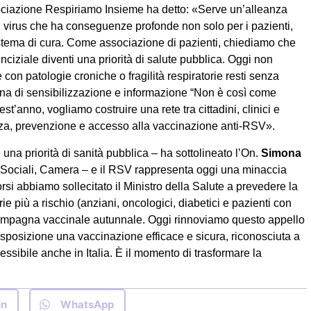
ociazione Respiriamo Insieme ha detto: «Serve un’alleanza
un virus che ha conseguenze profonde non solo per i pazienti,
sistema di cura. Come associazione di pazienti, chiediamo che
sinciziale diventi una priorità di salute pubblica. Oggi non
con patologie croniche o fragilità respiratorie resti senza
gna di sensibilizzazione e informazione “Non è così come
t’anno, vogliamo costruire una rete tra cittadini, clinici e
za, prevenzione e accesso alla vaccinazione anti-RSV».
 una priorità di sanità pubblica – ha sottolineato l’On.
Simona
 Sociali, Camera – e il RSV rappresenta oggi una minaccia
rsi abbiamo sollecitato il Ministro della Salute a prevedere la
e più a rischio (anziani, oncologici, diabetici e pazienti con
a campagna vaccinale autunnale. Oggi rinnoviamo questo appello
posizione una vaccinazione efficace e sicura, riconosciuta a
ssibile anche in Italia. È il momento di trasformare la
In
WhatsApp