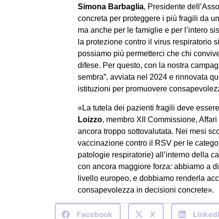
Simona Barbaglia
, Presidente dell’Ass
concreta per proteggere i più fragili da 
ma anche per le famiglie e per l’intero 
la protezione contro il virus respiratorio 
possiamo più permetterci che chi convive 
difese. Per questo, con la nostra campa
sembra”, avviata nel 2024 e rinnovata ques
istituzioni per promuovere consapevolez
«La tutela dei pazienti fragili deve essere
Loizzo
, membro XII Commissione, Affari
ancora troppo sottovalutata. Nei mesi sco
vaccinazione contro il RSV per le categori
patologie respiratorie) all’interno dell
con ancora maggiore forza: abbiamo a dis
livello europeo, e dobbiamo renderla acce
consapevolezza in decisioni concrete».
Facebook
X
Linked