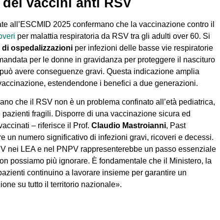
 dei vaccini anti RSV
ate all’ESCMID 2025 confermano che la vaccinazione contro il
overi
per malattia respiratoria da RSV tra gli adulti over 60. Si
 di ospedalizzazioni
per infezioni delle basse vie respiratorie
andata per le donne in gravidanza per proteggere il nascituro
ne può avere conseguenze gravi. Questa indicazione amplia
a vaccinazione, estendendone i benefici a due generazioni.
no che il RSV non è un problema confinato all’età pediatrica,
pazienti fragili. Disporre di una vaccinazione sicura ed
ccinati – riferisce il Prof.
Claudio Mastroianni
, Past
 un numero significativo di infezioni gravi, ricoveri e decessi.
RSV nei LEA e nel PNPV rappresenterebbe un passo essenziale
on possiamo più ignorare. È fondamentale che il Ministero, la
 pazienti continuino a lavorare insieme per garantire un
ne su tutto il territorio nazionale».