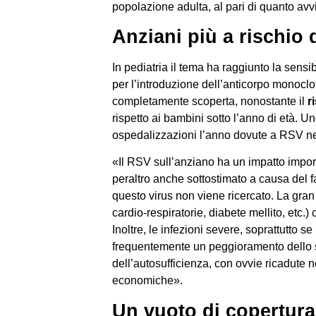
popolazione adulta, al pari di quanto av
Anziani più a rischio 
In pediatria il tema ha raggiunto la sensibil
per l’introduzione dell’anticorpo monocl
completamente scoperta, nonostante il
r
rispetto ai bambini sotto l’anno di età. Un
ospedalizzazioni l’anno dovute a RSV negl
«Il RSV sull’anziano ha un impatto import
peraltro anche sottostimato a causa del fa
questo virus non viene ricercato. La gran 
cardio-respiratorie, diabete mellito, etc.)
Inoltre, le infezioni severe, soprattutto
frequentemente un peggioramento dello s
dell’autosufficienza, con ovvie ricadute n
economiche».
Un vuoto di copertur