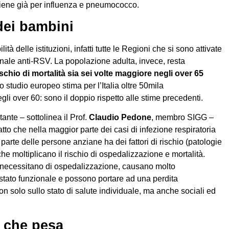
viene già per influenza e pneumococco.
dei bambini
ità delle istituzioni, infatti tutte le Regioni che si sono attivate
onale anti-RSV. La popolazione adulta, invece, resta
ischio di mortalità sia sei volte maggiore negli over 65
o studio europeo stima per l’Italia oltre 50mila
i over 60: sono il doppio rispetto alle stime precedenti.
ante – sottolinea il Prof.
Claudio Pedone
, membro SIGG –
tto che nella maggior parte dei casi di infezione respiratoria
parte delle persone anziane ha dei fattori di rischio (patologie
 che moltiplicano il rischio di ospedalizzazione e mortalità.
 se necessitano di ospedalizzazione, causano molto
tato funzionale e possono portare ad una perdita
on solo sullo stato di salute individuale, ma anche sociali ed
a che pesa