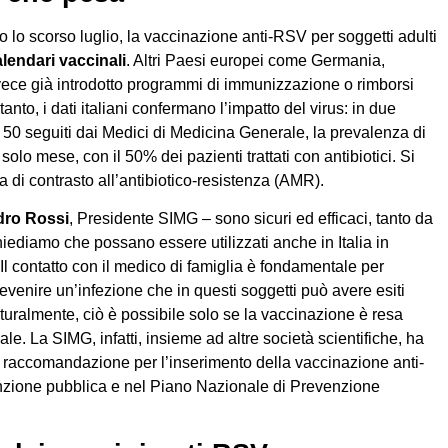
o lo scorso luglio, la vaccinazione anti-RSV per soggetti adulti
lendari vaccinali
. Altri Paesi europei come Germania,
ce già introdotto programmi di immunizzazione o rimborsi
tanto, i dati italiani confermano l’impatto del virus: in due
 50 seguiti dai Medici di Medicina Generale, la prevalenza di
lo mese, con il 50% dei pazienti trattati con antibiotici. Si
ca di contrasto all’antibiotico-resistenza (AMR).
dro Rossi
, Presidente SIMG – sono sicuri ed efficaci, tanto da
Chiediamo che possano essere utilizzati anche in Italia in
. Il contatto con il medico di famiglia è fondamentale per
evenire un’infezione che in questi soggetti può avere esiti
turalmente, ciò è possibile solo se la vaccinazione è resa
le. La SIMG, infatti, insieme ad altre società scientifiche, ha
te raccomandazione per l’inserimento della vaccinazione anti-
nzione pubblica e nel Piano Nazionale di Prevenzione