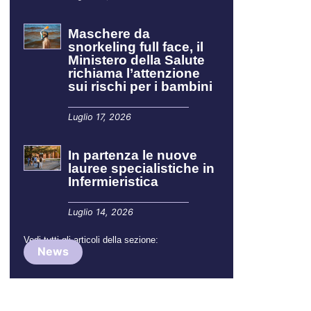
Maschere da
snorkeling full face, il
Ministero della Salute
richiama l’attenzione
sui rischi per i bambini
Luglio 17, 2026
In partenza le nuove
lauree specialistiche in
Infermieristica
Luglio 14, 2026
Vedi tutti gli articoli della sezione:
News