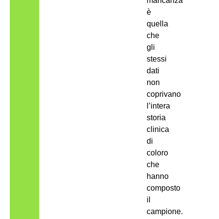
mancanza
è
quella
che
gli
stessi
dati
non
coprivano
l’intera
storia
clinica
di
coloro
che
hanno
composto
il
campione.