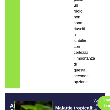
un
ruolo,
non
sono
riusciti
a
stabilire
con
certezza
l’importanza
di
questa
seconda
opzione.
On
Vedi
ARTICOLI
tutti
Hea
Malattie tropicali:
gli