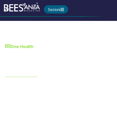
Sezioni
One Health
Che ruolo hanno i pesticidi
nell’insorgenza del
Parkinson?