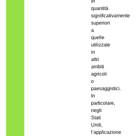
in
quantità
significativamente
superiori
a
quelle
utilizzate
in
altri
ambiti
agricoli
o
paesaggistici.
In
particolare,
negli
Stati
Uniti,
l’applicazione