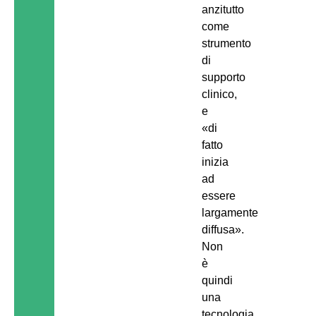
anzitutto
come
strumento
di
supporto
clinico,
e
«di
fatto
inizia
ad
essere
largamente
diffusa».
Non
è
quindi
una
tecnologia