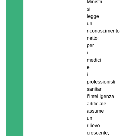
Ministri
si
legge
un
riconoscimento
netto:
per
i
medici
e
i
professionisti
sanitari
l’intelligenza
artificiale
assume
un
rilievo
crescente,