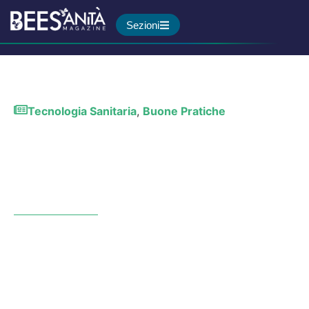
Sezioni
Tecnologia Sanitaria
,
Buone Pratiche
Cosa cambia con i nuovi
decreti attuativi per
l’intelligenza artificiale in
sanità