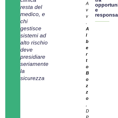
A
opportun
resta del
e
v
medico, e
responsab
v
chi
.
gestisce
A
sistemi ad
l
b
alto rischio
e
deve
r
presidiare
t
seriamente
o
la
B
sicurezza
o
z
z
o
,
D
P