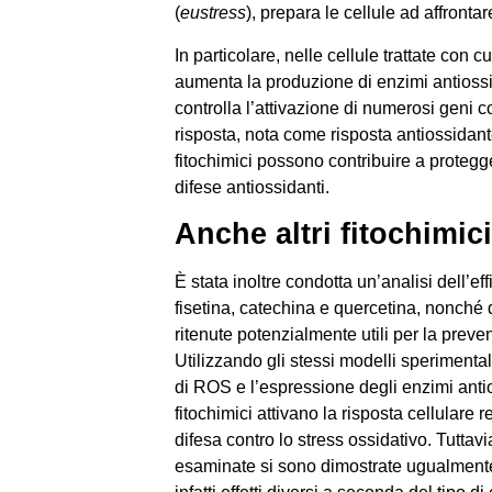
(
eustress
), prepara le cellule ad affrontare 
In particolare, nelle cellule trattate con 
aumenta la produzione di enzimi antiossi
controlla l’attivazione di numerosi geni c
risposta, nota come risposta antiossidan
fitochimici possono contribuire a protegge
difese antiossidanti.
Anche altri fitochimici
È stata inoltre condotta un’analisi dell’effi
fisetina, catechina e quercetina, nonché d
ritenute potenzialmente utili per la preven
Utilizzando gli stessi modelli sperimentali pr
di ROS e l’espressione degli enzimi an
fitochimici attivano la risposta cellulare
difesa contro lo stress ossidativo. Tuttav
esaminate si sono dimostrate ugualmente 