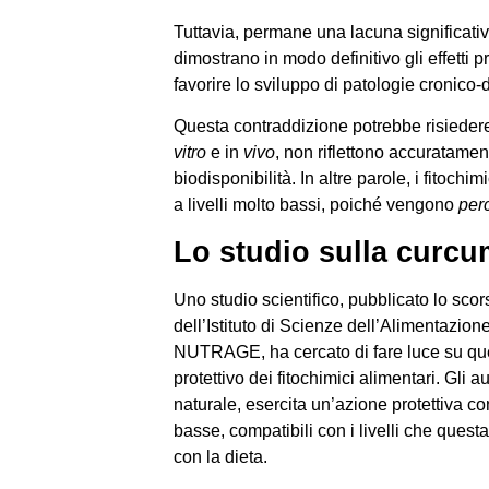
Tuttavia, permane una lacuna significativa
dimostrano in modo definitivo gli effetti p
favorire lo sviluppo di patologie cronico
Questa contraddizione potrebbe risiedere 
vitro
e in
vivo
, non riflettono accuratament
biodisponibilità. In altre parole, i fitoch
a livelli molto bassi, poiché vengono
per
Lo studio sulla curcu
Uno studio scientifico, pubblicato lo sco
dell’Istituto di Scienze dell’Alimentazione
NUTRAGE, ha cercato di fare luce su questi
protettivo dei fitochimici alimentari. Gli
naturale, esercita un’azione protettiva co
basse, compatibili con i livelli che que
con la dieta.