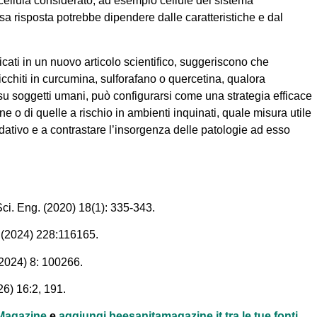
di cellula considerato, ad esempio cellule del sistema
rsa risposta potrebbe dipendere dalle caratteristiche e dal
licati in un nuovo articolo scientifico, suggeriscono che
ricchiti in curcumina, sulforafano o quercetina, qualora
su soggetti umani, può configurarsi come una strategia efficace
e o di quelle a rischio in ambienti inquinati, quale misura utile
sidativo e a contrastare l’insorgenza delle patologie ad esso
 Sci. Eng. (2020) 18(1): 335-343.
 (2024) 228:116165.
(2024) 8: 100266.
26) 16:2, 191.
à Magazine
e
aggiungi beesanitamagazine.it tra le tue fonti