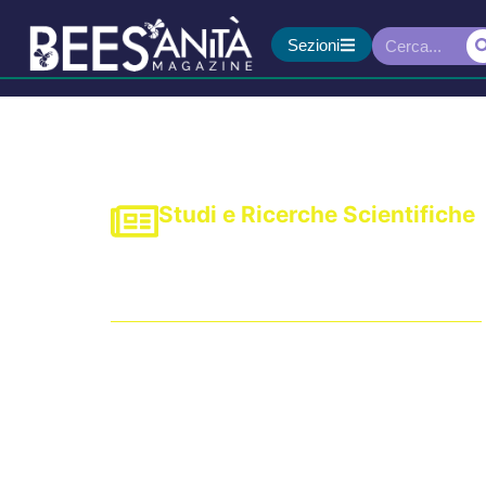
Sezioni
Studi e Ricerche Scientifiche
Dai vegetali un aiuto 
ruolo dei fitochimici