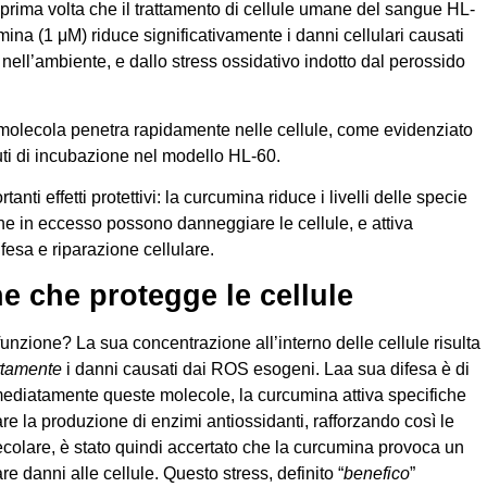
a prima volta che il trattamento di cellule umane del sangue HL-
na (1 μM) riduce significativamente i danni cellulari causati
ell’ambiente, e dallo stress ossidativo indotto dal perossido
la molecola penetra rapidamente nelle cellule, come evidenziato
ti di incubazione nel modello HL-60.
i effetti protettivi: la curcumina riduce i livelli delle specie
he in eccesso possono danneggiare le cellule, e attiva
fesa e riparazione cellulare.
e che protegge le cellule
nzione? La sua concentrazione all’interno delle cellule risulta
ttamente
i danni causati dai ROS esogeni. Laa sua difesa è di
mmediatamente queste molecole, la curcumina attiva specifiche
re la produzione di enzimi antiossidanti, rafforzando così le
olecolare, è stato quindi accertato che la curcumina provoca un
re danni alle cellule. Questo stress, definito “
benefico
”