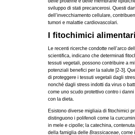
delle proteine e delle membrane lipidich
sviluppo di stati precancerosi. Questi da
dell’invecchiamento cellulare, contribuen
tumori e malattie cardiovascolari.
I fitochimici alimentar
Le recenti ricerche condotte nell’arco dell
scientifica, indicano che determinati fitoc
tessuti vegetali, possono contribuire a mit
potenziali benefici per la salute [2-3]. Q
di proteggere i tessuti vegetali dagli stress
nonché dagli stress indotti da virus o bat
come uno scudo protettivo contro i danni 
con la dieta.
Esistono diverse migliaia di fitochimici pre
distinguono i polifenoli come la curcumina
in mele e cipolle; la catechina, contenuta
della famiglia delle
Brassicaceae
, come i