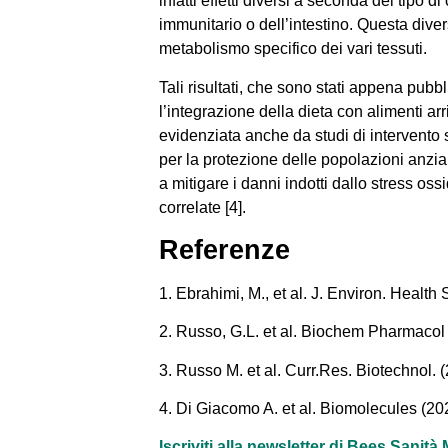
infatti effetti diversi a seconda del tipo 
immunitario o dell’intestino. Questa dive
metabolismo specifico dei vari tessuti.
Tali risultati, che sono stati appena pubb
l’integrazione della dieta con alimenti ar
evidenziata anche da studi di intervento 
per la protezione delle popolazioni anzian
a mitigare i danni indotti dallo stress os
correlate [4].
Referenze
1. Ebrahimi, M., et al. J. Environ. Health
2. Russo, G.L. et al. Biochem Pharmacol
3. Russo M. et al. Curr.Res. Biotechnol. 
4. Di Giacomo A. et al. Biomolecules (20
Iscriviti alla newsletter di Bees Sanit