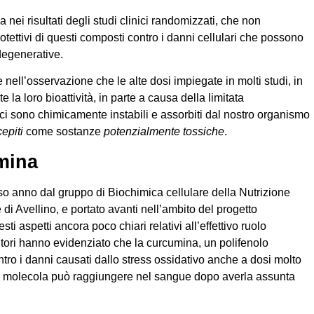
 nei risultati degli studi clinici randomizzati, che non
rotettivi di questi composti contro i danni cellulari che possono
-degenerative.
nell’osservazione che le alte dosi impiegate in molti studi, in
e la loro bioattività, in parte a causa della limitata
imici sono chimicamente instabili e assorbiti dal nostro organismo
cepiti
come sostanze
potenzialmente tossiche
.
mina
rso anno dal gruppo di Biochimica cellulare della Nutrizione
 di Avellino, e portato avanti nell’ambito del progetto
 aspetti ancora poco chiari relativi all’effettivo ruolo
 autori hanno evidenziato che la curcumina, un polifenolo
ntro i danni causati dallo stress ossidativo anche a dosi molto
sta molecola può raggiungere nel sangue dopo averla assunta