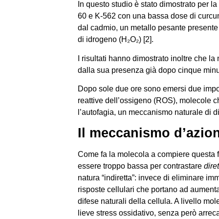
In questo studio è stato dimostrato per l
60 e K-562 con una bassa dose di curcumi
dal cadmio, un metallo pesante presente n
di idrogeno (H₂O₂) [2].
I risultati hanno dimostrato inoltre che 
dalla sua presenza già dopo cinque minu
Dopo sole due ore sono emersi due important
reattive dell’ossigeno (ROS), molecole c
l’autofagia, un meccanismo naturale di di
Il meccanismo d’azion
Come fa la molecola a compiere questa fu
essere troppo bassa per contrastare
dire
natura “indiretta”: invece di eliminare i
risposte cellulari che portano ad aumenta
difese naturali della cellula. A livello m
lieve stress ossidativo, senza però arreca