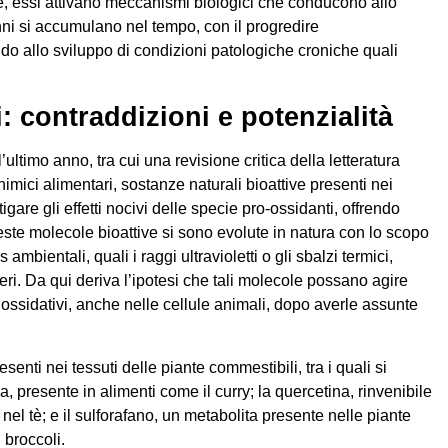
e, essi attivano meccanismi biologici che conducono allo
nni si accumulano nel tempo, con il progredire
do allo sviluppo di condizioni patologiche croniche quali
i: contraddizioni e potenzialità
’ultimo anno, tra cui una revisione critica della letteratura
himici alimentari, sostanze naturali bioattive presenti nei
igare gli effetti nocivi delle specie pro-ossidanti, offrendo
ueste molecole bioattive si sono evolute in natura con lo scopo
 ambientali, quali i raggi ultravioletti o gli sbalzi termici,
teri. Da qui deriva l’ipotesi che tali molecole possano agire
ossidativi, anche nelle cellule animali, dopo averle assunte
senti nei tessuti delle piante commestibili, tra i quali si
, presente in alimenti come il curry; la quercetina, rinvenibile
 nel tè; e il sulforafano, un metabolita presente nelle piante
 broccoli.