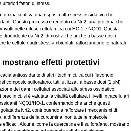
ulteriori fattori di stress.
curcumina si attiva una risposta allo stress ossidativo che
danti. Questo processo è regolato da Nrf2, una proteina che
oinvolti nelle difese cellulari, tra cui HO-1 e NQO1. Questa
te dipendente da Nrf2, dimostra che anche a basse dosi i
re le cellule dagli stress ambientali, rafforzandone le naturali
 mostrano effetti protettivi
cacia antiossidante di altri fitochimici, tra cui i flavonoidi
el composto sulforafano, tutti utilizzati a basse dosi (1 μM),
zione dei danni cellulari associati allo stress ossidativo.
eclinici, si è valutata la vitalità cellulare, i livelli intracellulari
tiossidanti NQO1/HO-1, confermando che anche questi
 regolata da Nrf2, contribuendo a rafforzare i meccanismi di
ia, a differenza della curcumina, non tutte le molecole
efficaci. Alcune, come la quercetina e il sulforafano, mostrano