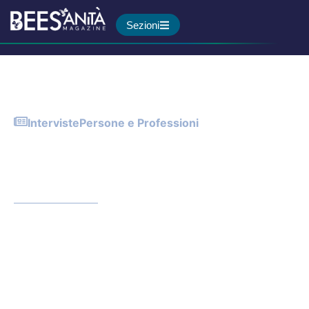
Sezioni
Interviste
Persone e Professioni
Eccellenza e paradosso: lo
stato dell’arte della ricerca
pediatrica in Italia