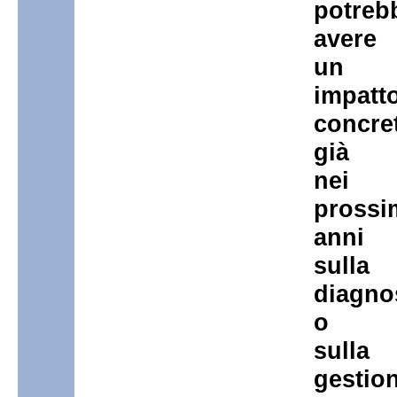
potreb
avere
un
impatt
concre
già
nei
prossi
anni
sulla
diagno
o
sulla
gestio