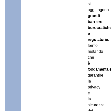
si
aggiungono
grandi
barriere
burocratich
e
regolatorie
:
fermo
restando
che
è
fondamental
garantire
la
privacy
e
la
sicurezza
dei