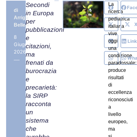
Secondi
La
Fac
di
ricerca
in Europa
Arrigo
pediatrica
per
Bellelli
italiana
pubblicazioni
vive
8
e
Lin
oggi
Giugno,
citazioni,
una
2026
ma
condizione
Wha
frenati da
paradossale:
burocrazia
produce
risultati
e
di
precarietà:
eccellenza
la SIRP
riconosciuti
racconta
a
un
livello
sistema
europeo,
che
ma
avrebbe
si