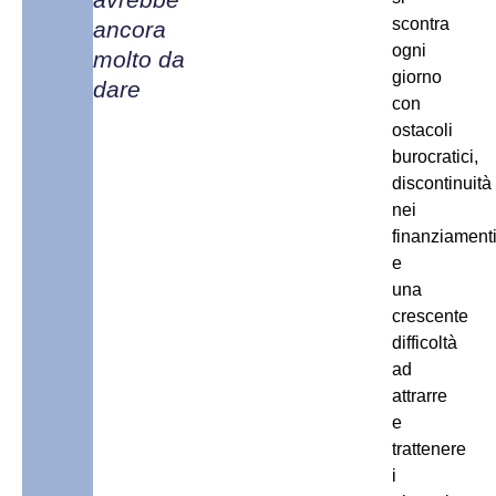
scontra
ancora
ogni
molto da
giorno
dare
con
ostacoli
burocratici,
discontinuità
nei
finanziament
e
una
crescente
difficoltà
ad
attrarre
e
trattenere
i