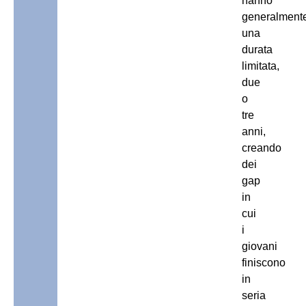
hanno
generalment
una
durata
limitata,
due
o
tre
anni,
creando
dei
gap
in
cui
i
giovani
finiscono
in
seria