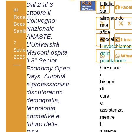
Dal 2 al 3
L’Italia
Face
di
sta
ottobre il
Redazione
affrontando
Convegno
X
Bees
una
Nazionale
Sanità
sfida
ANASTE.
Link
epocale:
7
L’Università
l’
invecchiamen
Settembre,
Marconi ospita
della
Wha
2025
il 3° Senior
popolazione
.
Economy Open
Crescono
i
Days. Autorità
bisogni
e professionisti
di
discuteranno
cura
demografia,
e
tecnologia,
assistenza,
normative e
mentre
futuro delle
il
RSA
sistema