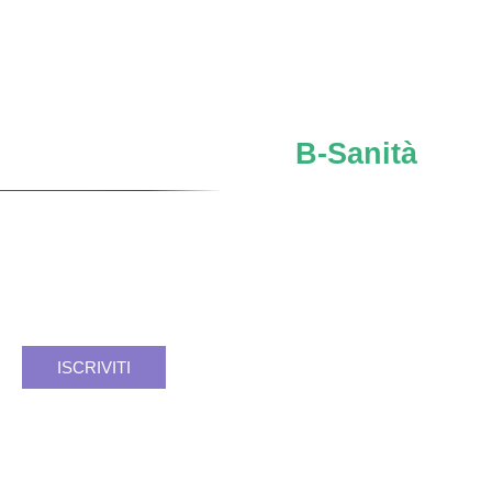
Iscriviti al network
B-Sanità
Verso un
futuro SSN
più forte, sicuro, consapevole.
Facciamo rete. Insieme si può.
Registrati e resta aggiornato.
ISCRIVITI