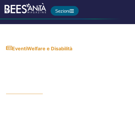
Sezioni
Eventi
Welfare e Disabilità
Emergenza anziani: a Roma
il confronto su sanità,
innovazione e nuove
strategie di welfare