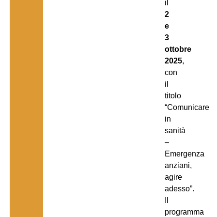
il
2
e
3
ottobre
2025
,
con
il
titolo
“Comunicare
in
sanità
–
Emergenza
anziani,
agire
adesso”.
Il
programma