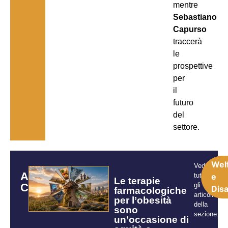
mentre
Sebastiano
Capurso
traccerà
le
prospettive
per
il
futuro
del
settore.
Wel
Vedi
ARTICOLI
tutti
e
Le terapie
CORRELATI
gli
Disa
farmacologiche
articoli
per l’obesità
della
sono
sezione:
un’occasione di