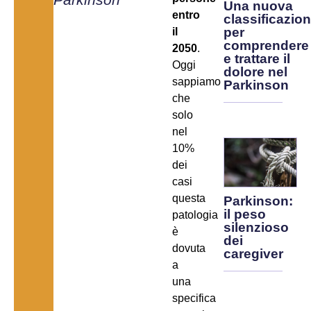
Una nuova
entro
classificazio
per
il
comprendere
2050
.
e trattare il
Oggi
dolore nel
sappiamo
Parkinson
che
solo
nel
10%
dei
casi
questa
Parkinson:
il peso
patologia
silenzioso
è
dei
dovuta
caregiver
a
una
specifica