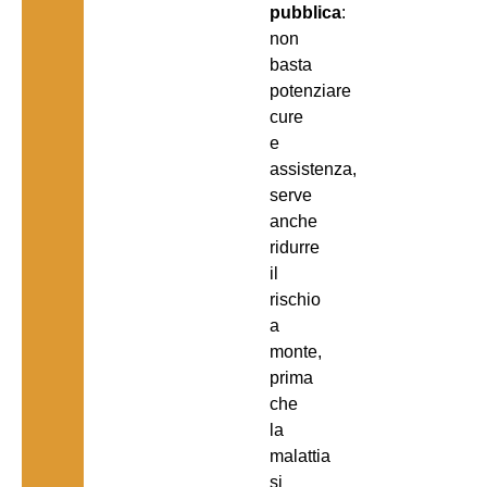
pubblica
:
non
basta
potenziare
cure
e
assistenza,
serve
anche
ridurre
il
rischio
a
monte,
prima
che
la
malattia
si