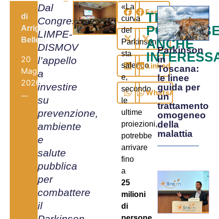
Dal
«La
Facebook
TI
di
curva
Congresso
POTREBB
Arrigo
del
LIMPE-
X
Bellelli
ANCHE
Parkinson
DISMOV
Parkinson
sta
INTERESS
20
in
l’appello
LinkedIn
salendo
Toscana:
Maggio,
a
e,
le linee
2026
investire
guida per
secondo
WhatsApp
un
su
le
trattamento
prevenzione,
ultime
omogeneo
della
proiezioni,
ambiente
malattia
potrebbe
e
arrivare
salute
fino
pubblica
a
per
25
combattere
milioni
il
di
Parkinson
persone