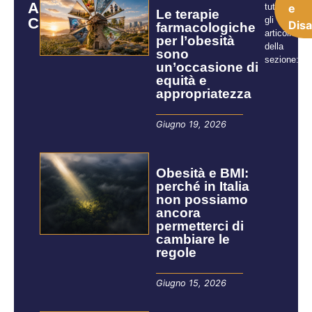
ARTICOLI
tutti
e
Le terapie
CORRELATI
gli
Disa
farmacologiche
articoli
per l’obesità
della
sono
sezione:
un’occasione di
equità e
appropriatezza
Giugno 19, 2026
Obesità e BMI:
perché in Italia
non possiamo
ancora
permetterci di
cambiare le
regole
Giugno 15, 2026