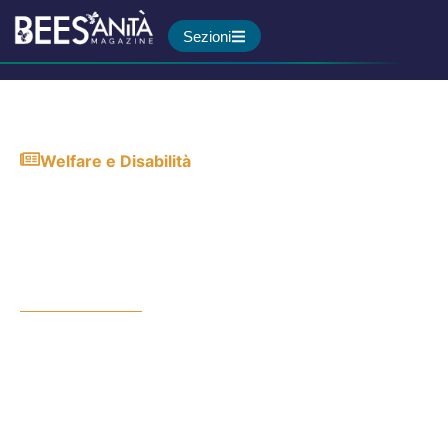
Sezioni
Welfare e Disabilità
Nel 90% dei casi ambiente e
stili di vita possono influire
sul rischio di sviluppare il
Parkinson