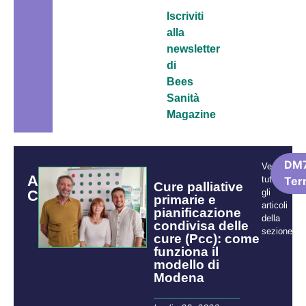
Iscriviti
alla
newsletter
di
Bees
Sanità
Magazine
DM7
Vedi
ARTICOLI
tutti
Terr
Cure palliative
CORRELATI
gli
primarie e
articoli
pianificazione
della
condivisa delle
sezione:
cure (Pcc): come
funziona il
modello di
Modena