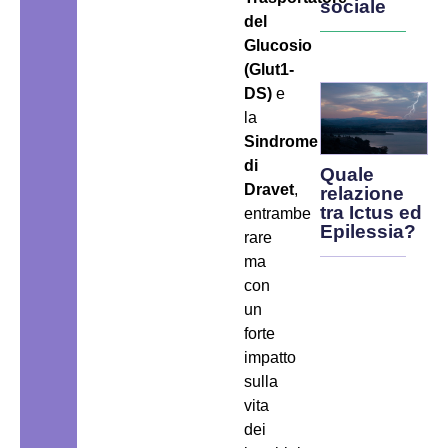
sociale
del
Glucosio
(Glut1-
DS)
e
la
Sindrome
di
Quale
Dravet
,
relazione
tra Ictus ed
entrambe
Epilessia?
rare
ma
con
un
forte
impatto
sulla
vita
dei