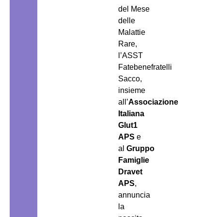
del Mese
delle
Malattie
Rare,
l’ASST
Fatebenefratelli
Sacco,
insieme
all’
Associazione
Italiana
Glut1
APS
e
al
Gruppo
Famiglie
Dravet
APS
,
annuncia
la