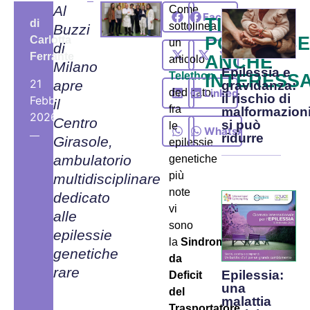
Al
Come
Facebook
TI
di
sottolinea
Buzzi
POTREBB
Carlotta
un
di
X
Ferrante
ANCHE
articolo
Milano
Epilessia e
Telethon
INTERESS
21
apre
gravidanza:
LinkedIn
dedicato,
il rischio di
Febbraio,
il
fra
malformazion
2026
Centro
si può
le
WhatsApp
ridurre
Girasole,
epilessie
ambulatorio
genetiche
più
multidisciplinare
note
dedicato
vi
alle
sono
epilessie
la
Sindrome
genetiche
da
rare
Epilessia:
Deficit
una
del
malattia
Trasportatore