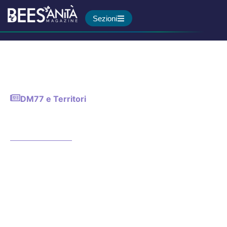
Sezioni
DM77 e Territori
Epilessie genetiche: nasce a
Milano il Centro Girasole