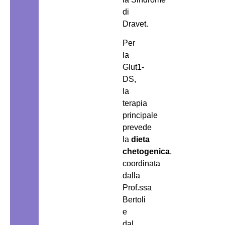
di
Dravet.
Per
la
Glut1-
DS,
la
terapia
principale
prevede
la
dieta
chetogenica
,
coordinata
dalla
Prof.ssa
Bertoli
e
dal