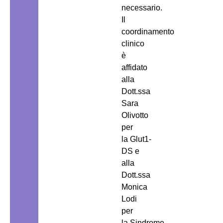
necessario.
Il
coordinamento
clinico
è
affidato
alla
Dott.ssa
Sara
Olivotto
per
la Glut1-
DS e
alla
Dott.ssa
Monica
Lodi
per
la Sindrome