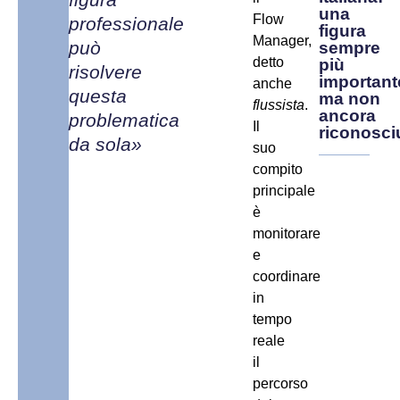
una
Flow
professionale
figura
Manager,
può
sempre
detto
più
risolvere
important
anche
questa
ma non
flussista
.
ancora
problematica
Il
riconosci
da sola»
suo
compito
principale
è
monitorare
e
coordinare
in
tempo
reale
il
percorso