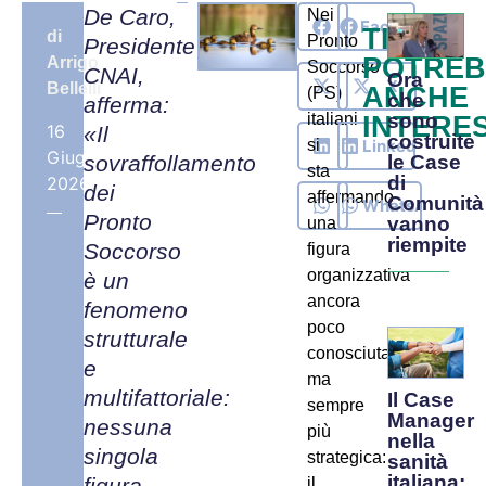
De Caro,
Nei
Facebook
TI
di
Pronto
Presidente
POTRE
Arrigo
Soccorso
CNAI,
Ora
X
Bellelli
ANCHE
(PS)
che
afferma:
italiani
INTERE
sono
16
«Il
costruite
LinkedIn
si
Giugno,
sovraffollamento
le Case
sta
di
2026
dei
affermando
Comunità
WhatsApp
Pronto
vanno
una
riempite
Soccorso
figura
organizzativa
è un
ancora
fenomeno
poco
strutturale
conosciuta
e
ma
multifattoriale:
Il Case
sempre
Manager
nessuna
più
nella
singola
strategica:
sanità
italiana:
figura
il