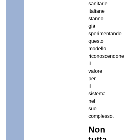
sanitarie
italiane
stanno
già
sperimentando
questo
modello,
riconoscendone
il
valore
per
il
sistema
nel
suo
complesso.
Non
tutta