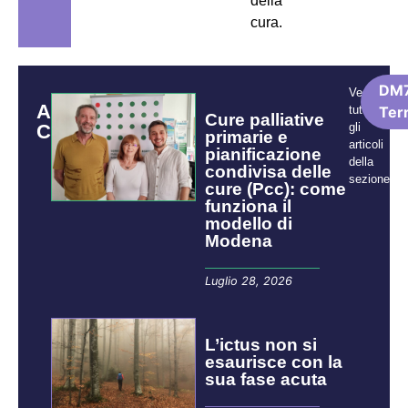
della
cura.
DM7
Vedi
ARTICOLI
tutti
Terr
Cure palliative
CORRELATI
gli
primarie e
articoli
pianificazione
della
condivisa delle
sezione:
cure (Pcc): come
funziona il
modello di
Modena
Luglio 28, 2026
L’ictus non si
esaurisce con la
sua fase acuta