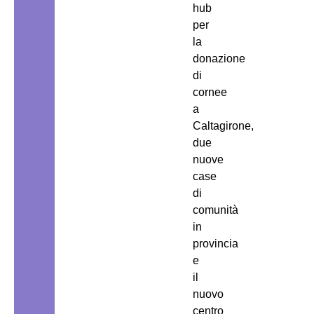
hub
per
la
donazione
di
cornee
a
Caltagirone,
due
nuove
case
di
comunità
in
provincia
e
il
nuovo
centro