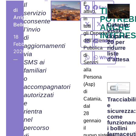
Il
È
Facebook
TI
di
attivo,
servizio
POTREB
Arrigo
in
consente
X
Catania:
Bellelli
ANCHE
tutti
l’invio
visite
gli Ospedali
INTERE
dopo le
18
di
LinkedIn
dell’Azienda
20 per
Febbraio,
aggiornamenti
ridurre
Pubblica
2026
via
liste
di
WhatsApp
d’attesa
SMS ai
Servizi
familiari
alla
Persona
o
(Asp)
accompagnatori
di
autorizzati
Tracciabili
Catania,
e
e
dal
sicurezza:
rientra
28
come
nel
gennaio
funzionan
percorso
i bollini
il
farmaceuti
di
nuovo sistema