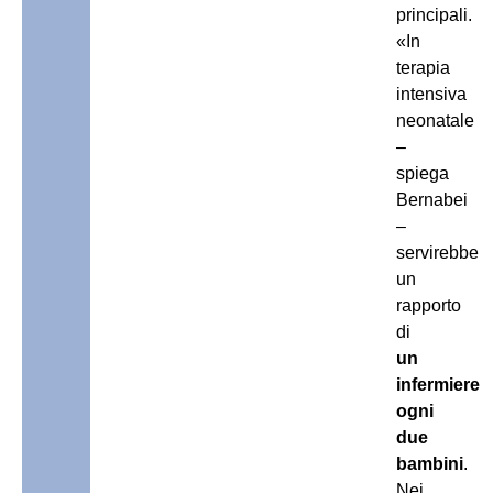
principali.
«In
terapia
intensiva
neonatale
–
spiega
Bernabei
–
servirebbe
un
rapporto
di
un
infermiere
ogni
due
bambini
.
Nei