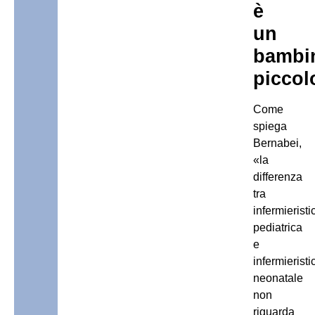
è
un
bambi
piccol
Come
spiega
Bernabei,
«la
differenza
tra
infermieristi
pediatrica
e
infermieristi
neonatale
non
riguarda