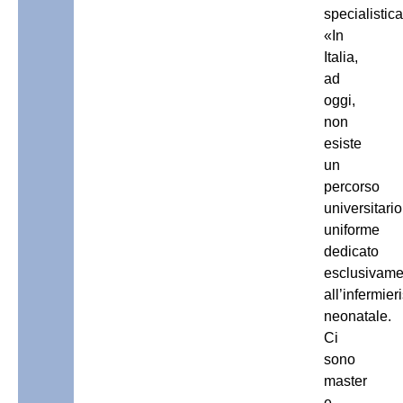
specialistica
«In
Italia,
ad
oggi,
non
esiste
un
percorso
universitario
uniforme
dedicato
esclusivame
all’infermier
neonatale.
Ci
sono
master
e