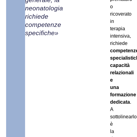
o
neonatologia
ricoverato
richiede
in
competenze
terapia
specifiche»
intensiva,
richiede
competenz
specialistic
capacità
relazionali
e
una
formazione
dedicata
.
A
sottolinearlo
è
la