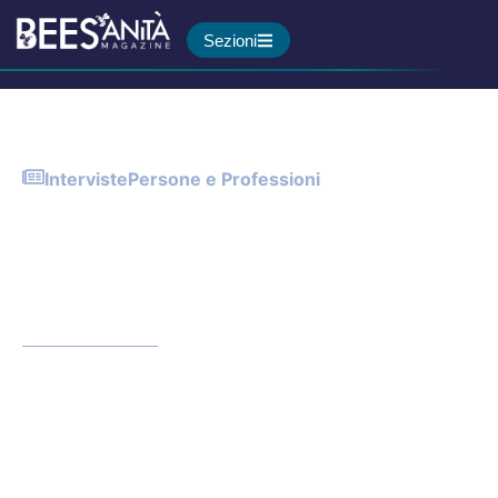
Sezioni
Interviste
Persone e Professioni
Infermieristica neonatale,
Bernabei: «Servono
competenze specialistiche
per i neonati»