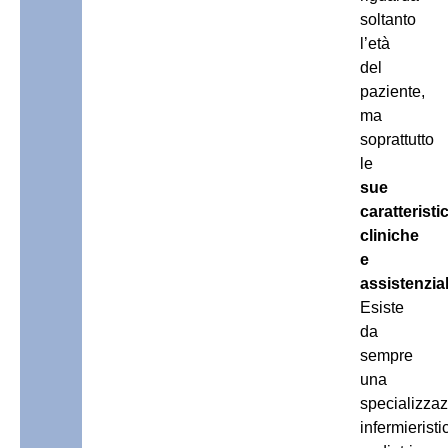
soltanto
l’età
del
paziente,
ma
soprattutto
le
sue
caratteristi
cliniche
e
assistenzial
Esiste
da
sempre
una
specializza
infermieristi