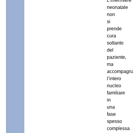
L’infermiere
neonatale
non
si
prende
cura
soltanto
del
paziente,
ma
accompagn
l’intero
nucleo
familiare
in
una
fase
spesso
complessa