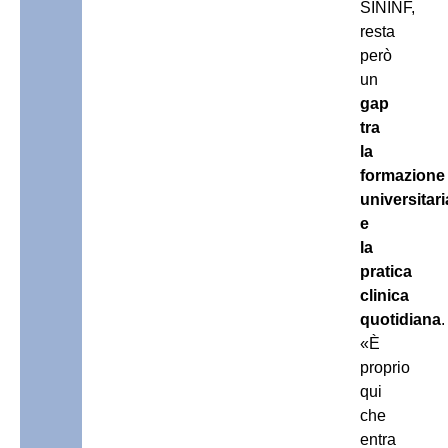
SININF,
resta
però
un
gap
tra
la
formazione
universitari
e
la
pratica
clinica
quotidiana
.
«È
proprio
qui
che
entra