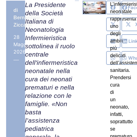
La Presidente
L’infermieris
Fac
di
neonatale
della Società
Bernardino
rappresenta
Italiana di
Ziccardi
uno
Neonatologia
degli
28
Infermieristica
Lin
ambiti
Maggio,
sottolinea il ruolo
più
2026
centrale
delicati
Wh
dell'infiermeristica
dell’assiste
neonatale nella
sanitaria.
Prendersi
cura dei neonati
cura
prematuri e nella
di
relazione con le
un
famiglie. «Non
neonato,
basta
infatti,
l’assistenza
soprattutto
pediatrica
se
generale, la
prematuro