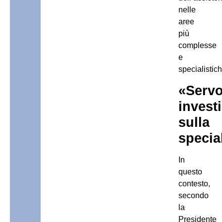
nelle
aree
più
complesse
e
specialistic
«Serv
invest
sulla
specia
In
questo
contesto,
secondo
la
Presidente