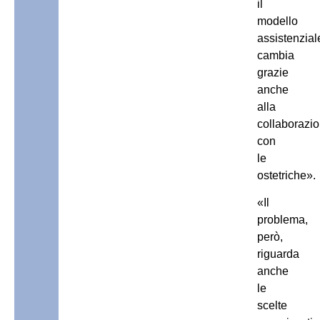
il
modello
assistenzial
cambia
grazie
anche
alla
collaborazi
con
le
ostetriche».
«Il
problema,
però,
riguarda
anche
le
scelte