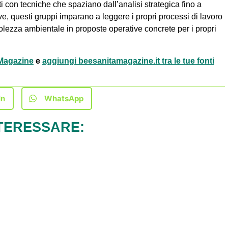
ti con tecniche che spaziano dall’analisi strategica fino a
tive, questi gruppi imparano a leggere i propri processi di lavoro
olezza ambientale in proposte operative concrete per i propri
à Magazine
e
aggiungi beesanitamagazine.it tra le tue fonti
In
WhatsApp
TERESSARE: