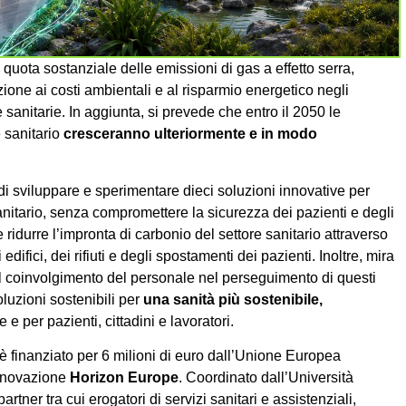
 quota sostanziale delle emissioni di gas a effetto serra,
one ai costi ambientali e al risparmio energetico negli
e sanitarie. In aggiunta, si prevede che entro il 2050 le
e sanitario
cresceranno ulteriormente e in modo
i sviluppare e sperimentare dieci soluzioni innovative per
sanitario, senza compromettere la sicurezza dei pazienti e degli
e ridurre l’impronta di carbonio del settore sanitario attraverso
difici, dei rifiuti e degli spostamenti dei pazienti. Inoltre, mira
il coinvolgimento del personale nel perseguimento di questi
soluzioni sostenibili per
una
sanità più sostenibile,
 per pazienti, cittadini e lavoratori.
 è finanziato per 6 milioni di euro dall’Unione Europea
innovazione
Horizon Europe
. Coordinato dall’Università
tner tra cui erogatori di servizi sanitari e assistenziali,