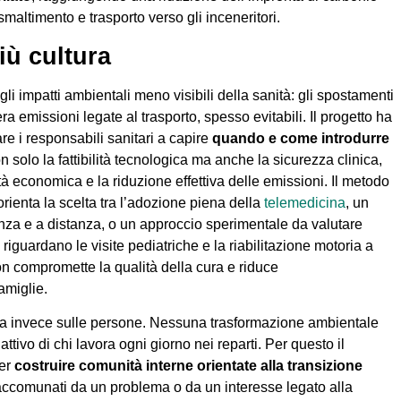
smaltimento e trasporto verso gli inceneritori.
iù cultura
gli impatti ambientali meno visibili della sanità: gli spostamenti
ra emissioni legate al trasporto, spesso evitabili. Il progetto ha
re i responsabili sanitari a capire
quando e come introdurre
n solo la fattibilità tecnologica ma anche la sicurezza clinica,
lità economica e la riduzione effettiva delle emissioni. Il metodo
enta la scelta tra l’adozione piena della
telemedicina
, un
enza e a distanza, o un approccio sperimentale da valutare
 riguardano le visite pediatriche e la riabilitazione motoria a
non compromette la qualità della cura e riduce
amiglie.
ora invece sulle persone. Nessuna trasformazione ambientale
tivo di chi lavora ogni giorno nei reparti. Per questo il
per
costruire comunità interne orientate alla transizione
i accomunati da un problema o da un interesse legato alla