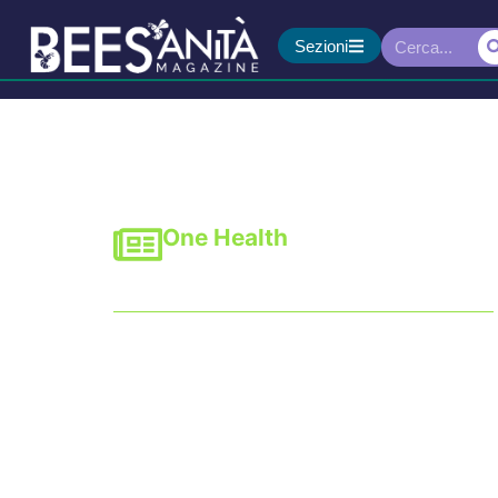
Sezioni
One Health
La sanità è responsabi