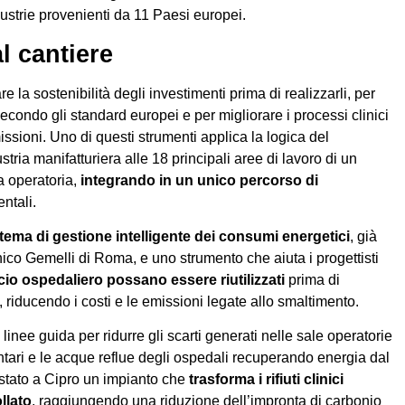
ustrie provenienti da 11 Paesi europei.
l cantiere
re la sostenibilità degli investimenti prima di realizzarli, per
condo gli standard europei e per migliorare i processi clinici
sioni. Uno di questi strumenti applica la logica del
ria manifatturiera alle 18 principali aree di lavoro di un
a operatoria,
integrando in un unico percorso di
ntali.
tema di gestione intelligente dei consumi energetici
, già
linico Gemelli di Roma, e uno strumento che aiuta i progettisti
icio ospedaliero possano essere riutilizzati
prima di
, riducendo i costi e le emissioni legate allo smaltimento.
o linee guida per ridurre gli scarti generati nelle sale operatorie
imentari e le acque reflue degli ospedali recuperando energia dal
testato a Cipro un impianto che
trasforma i rifiuti clinici
llato
, raggiungendo una riduzione dell’impronta di carbonio