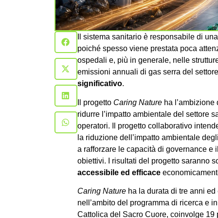
Il sistema sanitario è responsabile di una
poiché spesso viene prestata poca attenzi
ospedali e, più in generale, nelle struttur
emissioni annuali di gas serra del settor
significativo
.
Il progetto
Caring Nature
ha l’ambizione d
ridurre l’impatto ambientale del settore 
operatori. Il progetto collaborativo intend
la riduzione dell’impatto ambientale degli e
a rafforzare le capacità di governance e 
obiettivi. I risultati del progetto saranno 
accessibile ed efficace
economicamente e
Caring Nature
ha la durata di tre anni ed
nell’ambito del programma di ricerca e 
Cattolica del Sacro Cuore, coinvolge 19 par