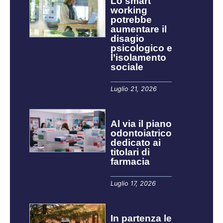
Lo smart
working
potrebbe
aumentare il
disagio
psicologico e
l’isolamento
sociale
Luglio 21, 2026
Al via il piano
odontoiatrico
dedicato ai
titolari di
farmacia
Luglio 17, 2026
In partenza le