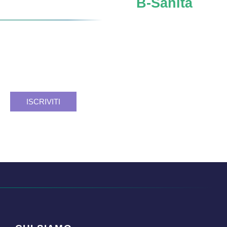
Iscriviti al network
B-Sanità
Verso un
futuro SSN
più forte, sicuro, consapevole.
Facciamo rete. Insieme si può.
Registrati e resta aggiornato.
ISCRIVITI