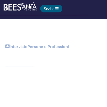
Sezioni
Interviste
Persone e Professioni
L’emozione di sentire di
nuovo soffrendo di ipoacusia