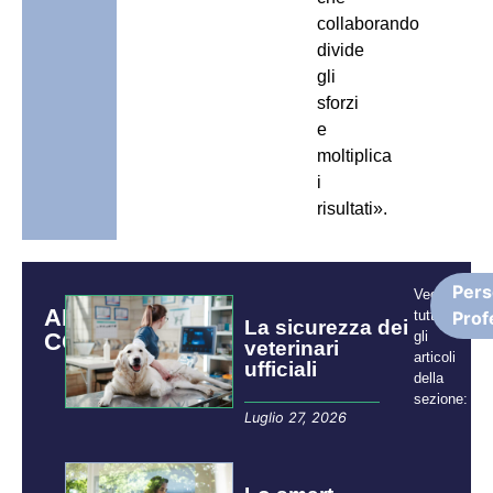
collaborando
divide
gli
sforzi
e
moltiplica
i
risultati».
Pers
Vedi
ARTICOLI
tutti
Prof
La sicurezza dei
CORRELATI
gli
veterinari
articoli
ufficiali
della
sezione:
Luglio 27, 2026