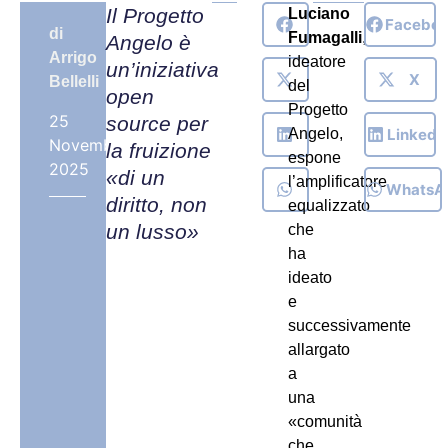
Il Progetto
Luciano
Facebo
di
Fumagalli
,
Angelo è
Arrigo
ideatore
un’iniziativa
X
Bellelli
del
open
Progetto
25
source per
LinkedI
Angelo,
Novembre,
la fruizione
espone
2025
«di un
l’amplificatore
WhatsA
diritto, non
equalizzato
un lusso»
che
ha
ideato
e
successivamente
allargato
a
una
«comunità
che