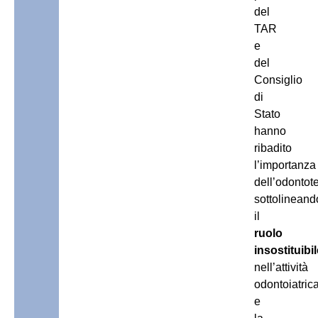
del
TAR
e
del
Consiglio
di
Stato
hanno
ribadito
l’importanza
dell’odontot
sottolinean
il
ruolo
insostituibil
nell’attività
odontoiatric
e