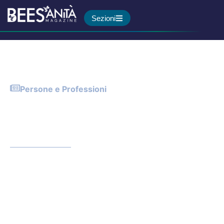
Sezioni
Persone e Professioni
L’odontotecnico, un
professionista essenziale da
valorizzare