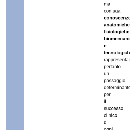
ma
coniuga
conoscenz
anatomiche
fisiologiche
biomeccani
e
tecnologic
rappresenta
pertanto
un
passaggio
determinant
per
il
successo
clinico
di
ogni