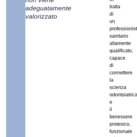
tratta
adeguatamente
di
valorizzato
un
professionis
sanitario
altamente
qualificato,
capace
di
connettere
la
scienza
odontoiatric
e
il
benessere
protesico,
funzionale