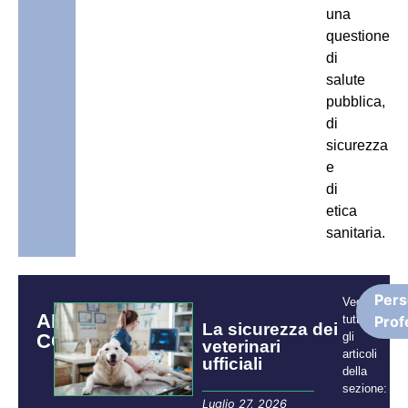
una
questione
di
salute
pubblica,
di
sicurezza
e
di
etica
sanitaria.
Pers
Vedi
ARTICOLI
tutti
Prof
La sicurezza dei
CORRELATI
gli
veterinari
articoli
ufficiali
della
sezione:
Luglio 27, 2026