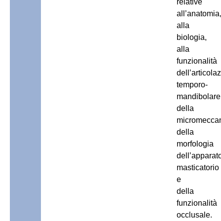
relative
all’anatomia
alla
biologia,
alla
funzionalità
dell’articola
temporo-
mandibolare
della
micromeccan
della
morfologia
dell’apparat
masticatorio
e
della
funzionalità
occlusale.