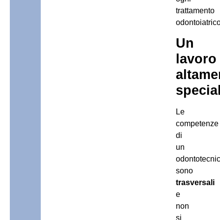
trattamento
odontoiatrico
Un
lavoro
altame
specia
Le
competenze
di
un
odontotecni
sono
trasversali
e
non
si