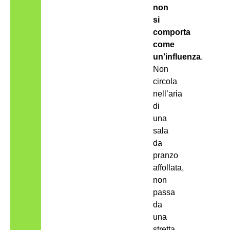
non
si
comporta
come
un’influenza
.
Non
circola
nell’aria
di
una
sala
da
pranzo
affollata,
non
passa
da
una
stretta