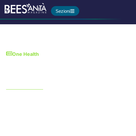
Sezioni
One Health
Roditori e salute pubblica:
oltre l’Hantavirus, perché
serve più prevenzione