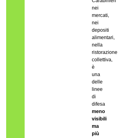
Carabinieri
nei
mercati,
nei
depositi
alimentari,
nella
ristorazione
collettiva,
è
una
delle
linee
di
difesa
meno
visibili
ma
più