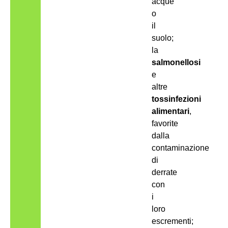
acque
o
il
suolo;
la
salmonellosi
e
altre
tossinfezioni
alimentari
,
favorite
dalla
contaminazione
di
derrate
con
i
loro
escrementi;