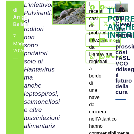
L’infettivologo
I
Facebook
TI
di
recenti
Pulvirenti:
POTR
Arrigo
Dal
casi
«I
Covid
X
Bellelli
ANCH
di
roditori
alla
probabile
INTER
sanità
7
non
LinkedIn
infezione
di
Maggio,
sono
prossi
da
2026
così
portatori
Hantavirus
WhatsApp
l’ASL
solo di
registrati
VCO
Hantavirus
ridise
a
il
bordo
ma
futuro
di
anche
della
una
cura
leptospirosi,
nave
salmonellosi
da
e altre
crociera
tossinfezioni
nell’Atlantico
alimentari»
hanno
comprensibilmente