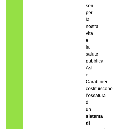
seri
per
la
nostra
vita
e
la
salute
pubblica.
Asl
e
Carabinieri
costituiscono
l’ossatura
di
un
sistema
di