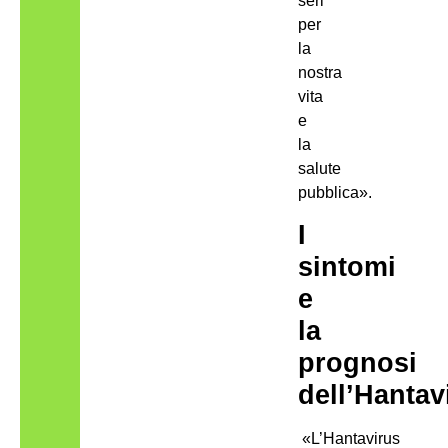
seri
per
la
nostra
vita
e
la
salute
pubblica».
I
sintomi
e
la
prognosi
dell’Hantav
«L’Hantavirus