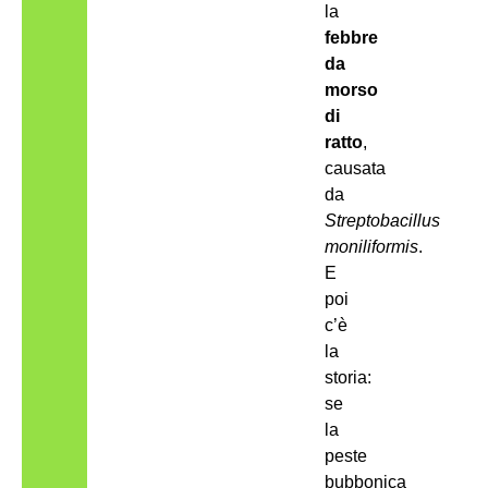
la
febbre
da
morso
di
ratto
,
causata
da
Streptobacillus
moniliformis
.
E
poi
c’è
la
storia:
se
la
peste
bubbonica