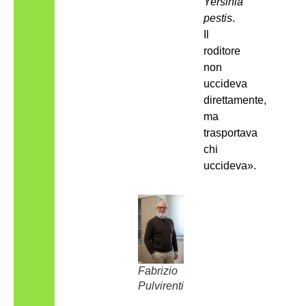
Yersinia
pestis
.
Il
roditore
non
uccideva
direttamente,
ma
trasportava
chi
uccideva».
Fabrizio
Pulvirenti