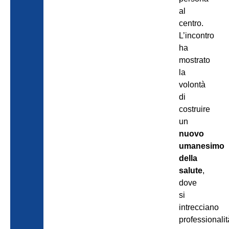
al
centro.
L’incontro
ha
mostrato
la
volontà
di
costruire
un
nuovo
umanesimo
della
salute
,
dove
si
intrecciano
professionalit