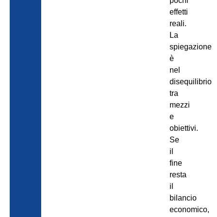
pochi
effetti
reali.
La
spiegazione
è
nel
disequilibrio
tra
mezzi
e
obiettivi.
Se
il
fine
resta
il
bilancio
economico,