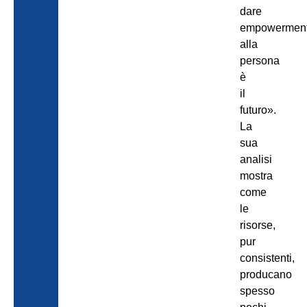
dare
empowermen
alla
persona
è
il
futuro».
La
sua
analisi
mostra
come
le
risorse,
pur
consistenti,
producano
spesso