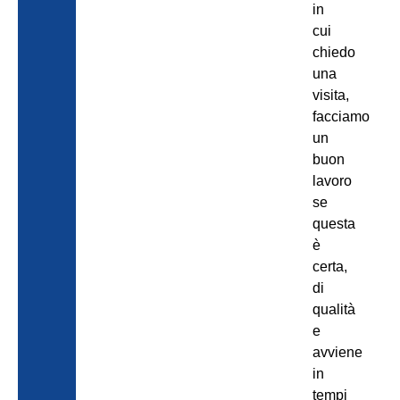
in
cui
chiedo
una
visita,
facciamo
un
buon
lavoro
se
questa
è
certa,
di
qualità
e
avviene
in
tempi