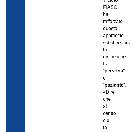
Vicario
FIASO,
ha
rafforzato
questo
approccio
sottolineando
la
distinzione
tra
“
persona
”
e
“
paziente
”.
«Dire
che
al
centro
c’è
la