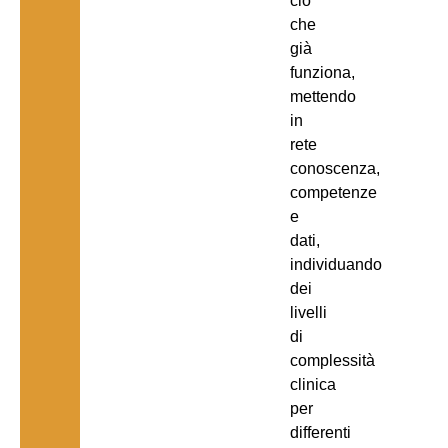
ciò
che
già
funziona,
mettendo
in
rete
conoscenza,
competenze
e
dati,
individuando
dei
livelli
di
complessità
clinica
per
differenti