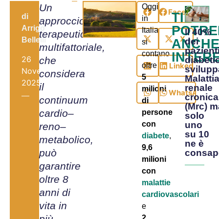
Un
Oggi
Facebook
TI
di
in
approccio
POTRE
Arrigo
Italia
Il 40%
terapeutico
X
Bellelli
ANCH
dei
si
multifattoriale,
pazient
contano
INTER
26
che
diabetic
LinkedIn
oltre
svilupp
Novembre,
considera
5
Malatti
2025
il
renale
milioni
WhatsApp
cronica
continuum
di
(Mrc) m
cardio–
persone
solo
con
uno
reno–
su 10
diabete
,
metabolico,
ne è
9,6
può
consap
milioni
garantire
con
oltre 8
malattie
anni di
cardiovascolari
vita in
e
più
2