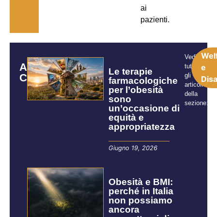
ai
pazienti.
Wel
Vedi
ARTICOLI
tutti
e
Le terapie
CORRELATI
gli
Disa
farmacologiche
articoli
per l’obesità
della
sono
sezione:
un’occasione di
equità e
appropriatezza
Giugno 19, 2026
Obesità e BMI:
perché in Italia
non possiamo
ancora