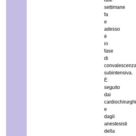
settimane
fa
e
adesso
è
in
fase
di
convalescenz
subintensiva.
È
seguito
dai
cardiochirurgh
e
dagli
anestesisti
della