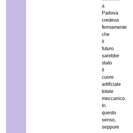
a
Padova
credeva
fermamente
che
il
futuro
sarebbe
stato
il
cuore
artificiale
totale
meccanico.
In
questo
senso,
seppure