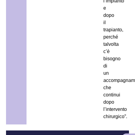
l’impianto
e
dopo
il
trapianto,
perché
talvolta
c’è
bisogno
di
un
accompagnam
che
continui
dopo
l’intervento
chirurgico”.