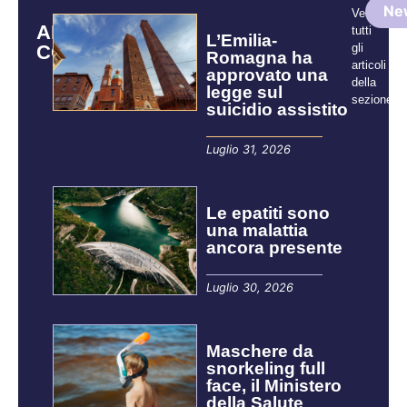
Ne
Vedi
ARTICOLI
tutti
L’Emilia-
CORRELATI
gli
Romagna ha
articoli
approvato una
della
legge sul
sezione:
suicidio assistito
Luglio 31, 2026
Le epatiti sono
una malattia
ancora presente
Luglio 30, 2026
Maschere da
snorkeling full
face, il Ministero
della Salute