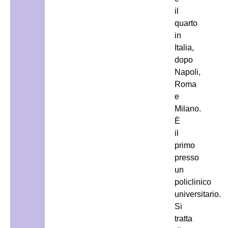
il
quarto
in
Italia,
dopo
Napoli,
Roma
e
Milano.
È
il
primo
presso
un
policlinico
universitario.
Si
tratta