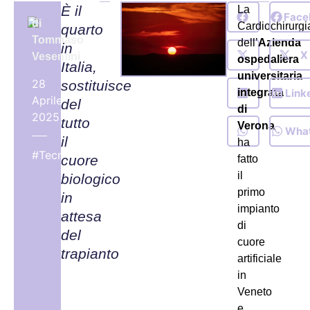
È il
La
Face
di
Cardiochirurgi
quarto
Tommaso
dell’
Azienda
in
X
Vesentini
ospedaliera
Italia,
universitaria
28
sostituisce
Link
integrata
Aprile,
del
di
2025
tutto
Verona
Wha
il
ha
#Tecnologie
cuore
fatto
il
biologico
primo
in
impianto
attesa
di
del
cuore
trapianto
artificiale
in
Veneto
e