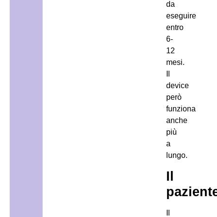
da
eseguire
entro
6-
12
mesi.
Il
device
però
funziona
anche
più
a
lungo.
Il
pazient
Il