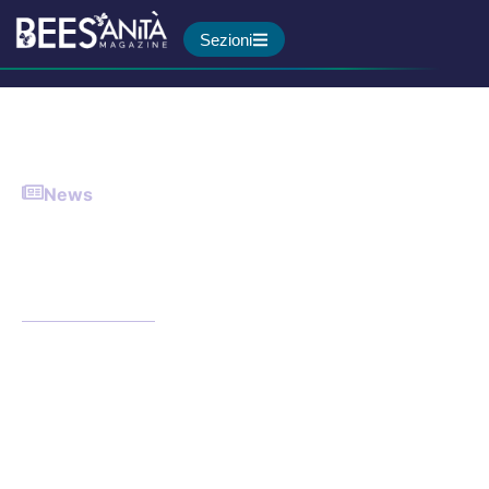
Sezioni
News
Verona: Il primo cuore
artificiale in un policlinico
universitario