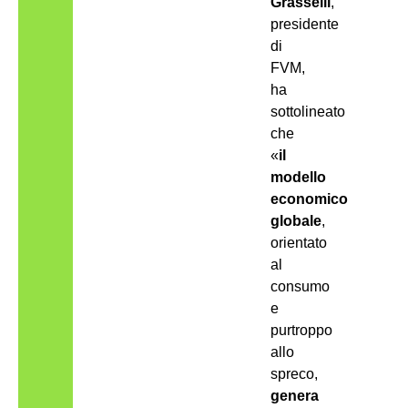
Grasselli
,
presidente
di
FVM,
ha
sottolineato
che
«
il
modello
economico
globale
,
orientato
al
consumo
e
purtroppo
allo
spreco,
genera