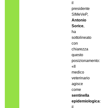
il
presidente
SIMeVeP,
Antonio
Sorice
,
ha
sottolineato
con
chiarezza
questo
posizionamento:
«Il
medico
veterinario
agisce
come
sentinella
epidemiologica
:
il