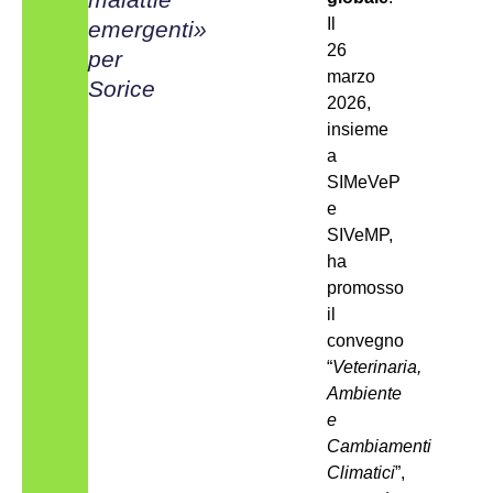
Il
emergenti»
26
per
marzo
Sorice
2026,
insieme
a
SIMeVeP
e
SIVeMP,
ha
promosso
il
convegno
“
Veterinaria,
Ambiente
e
Cambiamenti
Climatici
”,