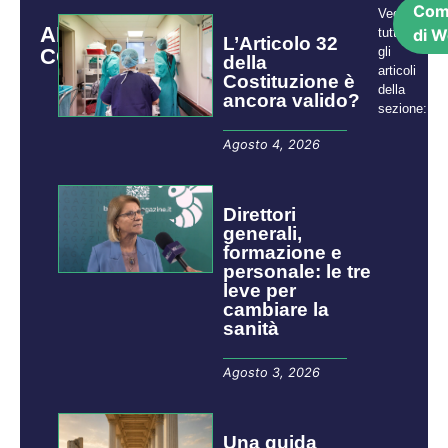
Com
Vedi
ARTICOLI
tutti
di W
L’Articolo 32
CORRELATI
gli
della
articoli
Costituzione è
della
ancora valido?
sezione:
Agosto 4, 2026
Direttori
generali,
formazione e
personale: le tre
leve per
cambiare la
sanità
Agosto 3, 2026
​​​​Una guida