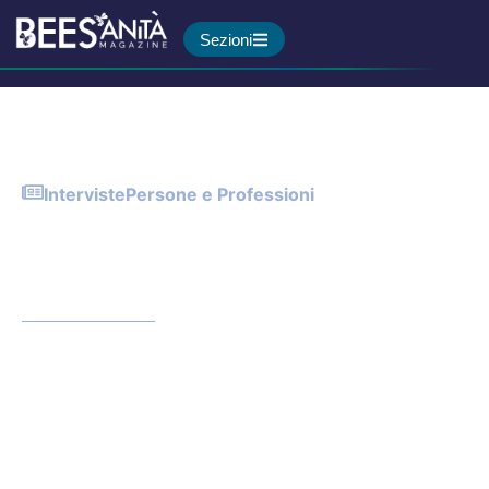
Sezioni
Interviste
Persone e Professioni
Infermiere di ricerca clinica:
ora venga introdotto anche
nelle ASL