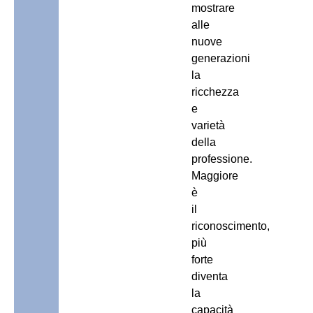
mostrare
alle
nuove
generazioni
la
ricchezza
e
varietà
della
professione.
Maggiore
è
il
riconoscimento,
più
forte
diventa
la
capacità