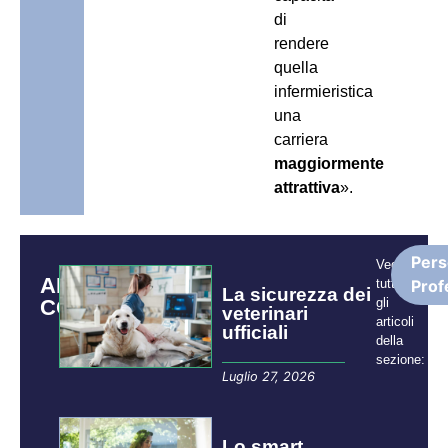
di
rendere
quella
infermieristica
una
carriera
maggiormente
attrattiva
».
Pers
Vedi
ARTICOLI
tutti
Prof
La sicurezza dei
CORRELATI
gli
veterinari
articoli
ufficiali
della
sezione:
Luglio 27, 2026
Lo smart