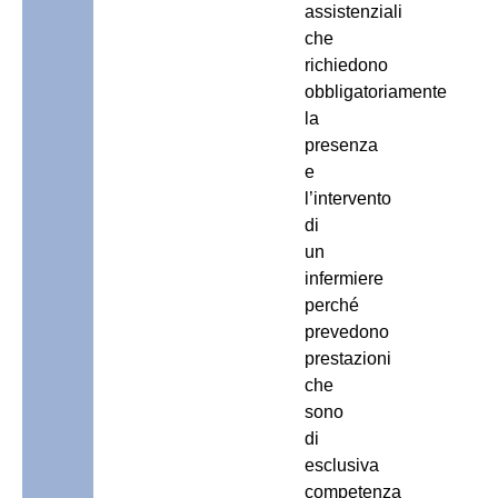
assistenziali
che
richiedono
obbligatoriamente
la
presenza
e
l’intervento
di
un
infermiere
perché
prevedono
prestazioni
che
sono
di
esclusiva
competenza