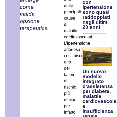
con
delle
come
ipertensione
sono quasi
principali
valida
raddoppiati
cause
opzione
negli ultimi
di
20 anni
terapeutica
malattie
cardiovascolari.
L’ipertensione
arteriosa
costituisce
uno
dei
Un nuovo
fattori
modello
di
integrato
d’assistenza
rischio
per diabete,
più
malattie
rilevanti
cardiovascola
e
per
insufficienza
infarto,
renale