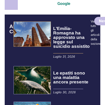
Google
Ne
Vedi
ARTICOLI
tutti
L’Emilia-
CORRELATI
gli
Romagna ha
articoli
approvato una
della
legge sul
sezione:
suicidio assistito
Luglio 31, 2026
Le epatiti sono
una malattia
ancora presente
Luglio 30, 2026