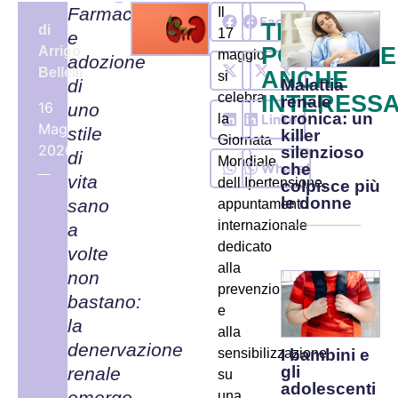
Farmaci
Il
Facebook
TI
di
17
e
POTREBBE
Arrigo
maggio
adozione
X
Bellelli
ANCHE
si
di
Malattia
celebra
INTERESSA
renale
16
uno
cronica: un
LinkedIn
la
Maggio,
stile
killer
Giornata
2026
silenzioso
di
Mondiale
WhatsApp
che
vita
dell’Ipertensione,
colpisce più
le donne
sano
appuntamento
internazionale
a
dedicato
volte
alla
non
prevenzione
bastano:
e
la
alla
denervazione
I bambini e
sensibilizzazione
gli
renale
su
adolescenti
emerge
una