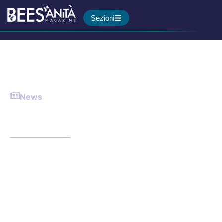
Sezioni
News
SIIA: un italiano su tre è
iperteso