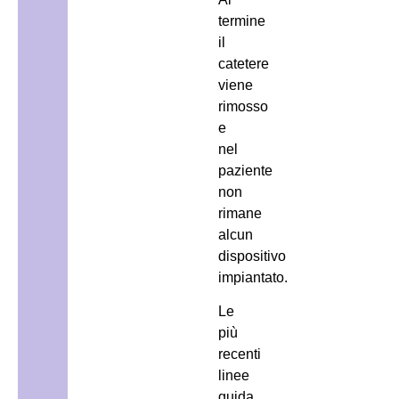
termine
il
catetere
viene
rimosso
e
nel
paziente
non
rimane
alcun
dispositivo
impiantato.
Le
più
recenti
linee
guida