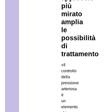
più
mirato
amplia
le
possibilità
di
trattamento
«Il
controllo
della
pressione
arteriosa
è
un
elemento