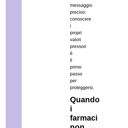
messaggio
preciso:
conoscere
i
propri
valori
pressori
è
il
primo
passo
per
proteggersi.
Quando
i
farmaci
non